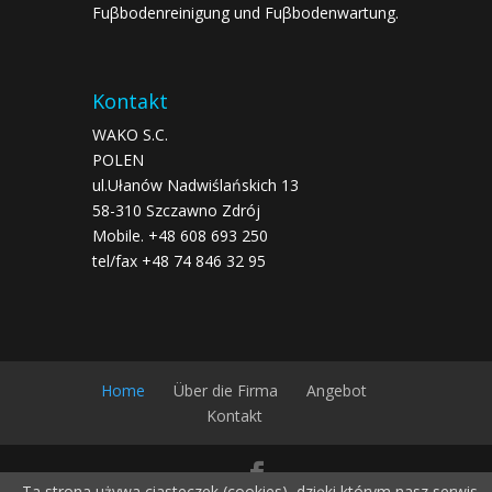
Fuβbodenreinigung und Fuβbodenwartung.
Kontakt
WAKO S.C.
POLEN
ul.Ułanów Nadwiślańskich 13
58-310 Szczawno Zdrój
Mobile. +48 608 693 250
tel/fax +48 74 846 32 95
Home
Über die Firma
Angebot
Kontakt
Ta strona używa ciasteczek (cookies), dzięki którym nasz serwis