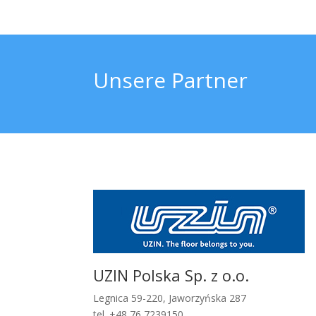
Unsere Partner
UZIN Polska Sp. z o.o.
Legnica 59-220, Jaworzyńska 287
tel. +48 76 7239150