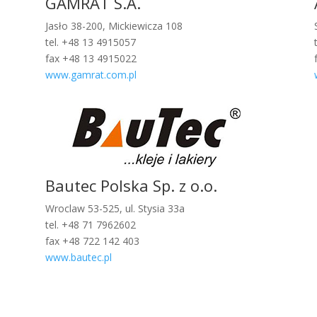
GAMRAT S.A.
Jasło 38-200, Mickiewicza 108
tel. +48 13 4915057
fax +48 13 4915022
www.gamrat.com.pl
Bautec Polska Sp. z o.o.
Wroclaw 53-525, ul. Stysia 33a
tel. +48 71 7962602
fax +48 722 142 403
www.bautec.pl