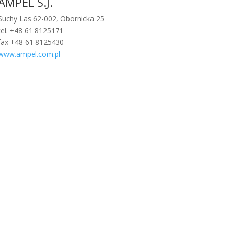
AMPEL S.J.
Suchy Las 62-002, Obornicka 25
tel. +48 61 8125171
fax +48 61 8125430
www.ampel.com.pl