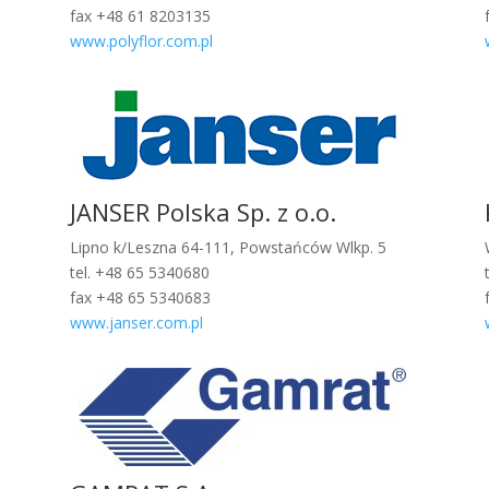
fax +48 61 8203135
www.polyflor.com.pl
JANSER Polska Sp. z o.o.
Lipno k/Leszna 64-111, Powstańców Wlkp. 5
tel. +48 65 5340680
fax +48 65 5340683
www.janser.com.pl