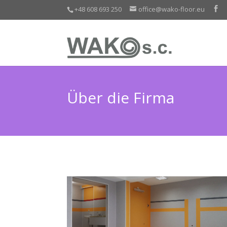
+48 608 693 250
office@wako-floor.eu
Über die Firma