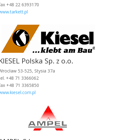
fax +48 22 6393170
www.tarkett.pl
KIESEL Polska Sp. z o.o.
Wrocław 53-525, Stysia 37a
tel. +48 71 3366062
fax +48 71 3365850
www.kiesel.com.pl