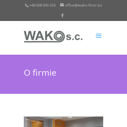
+48 608 693 250
office@wako-floor.eu
O firmie