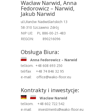
Wacław Narwid, Anna
Fedorowicz – Narwid,
Jakub Narwid
ul.Ułanów Nadwiślańskich 13
58-310 Szczawno Zdrój
NIP UE: PL 886-00-21-483
REGON: 890216096
Obsługa Biura:
Anna Fedorowicz – Narwid
tel.kom. +48 608 693 250
tel/fax +48 74 846 32 95
e-mail: office@wako-floor.eu
Kontrakty i inwestycje:
Wacław Narwid
tel.kom. +48 602 722 542
e-mail: investments@wako-floor.eu