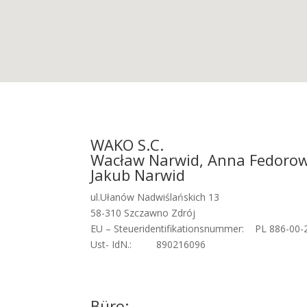
WAKO S.C.
Wacław Narwid, Anna Fedorowi
Jakub Narwid
ul.Ułanów Nadwiślańskich 13
58-310 Szczawno Zdrój
EU – Steueridentifikationsnummer: PL 886-00-
Ust- IdN.: 890216096
Büro: